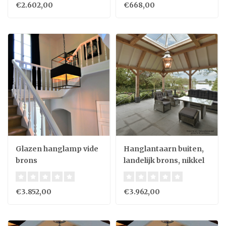
€2.602,00
€668,00
Glazen hanglamp vide
Hanglantaarn buiten,
brons
landelijk brons, nikkel
4xE27+4xGU10 90cm H
€3.852,00
€3.962,00