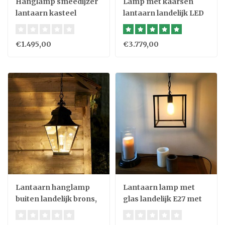
Hanglamp smeedijzer
Lamp met kaarsen
lantaarn kasteel
lantaarn landelijk LED
€1.495,00
€3.779,00
Lantaarn hanglamp
Lantaarn lamp met
buiten landelijk brons,
glas landelijk E27 met
nikkel 1xE27+GU10
ketting
60cm H