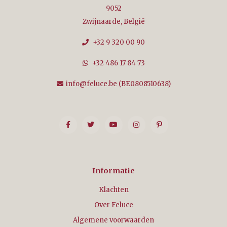
9052
Zwijnaarde, België
+32 9 320 00 90
+32 486 17 84 73
info@feluce.be
(BE0808510638)
Informatie
Klachten
Over Feluce
Algemene voorwaarden