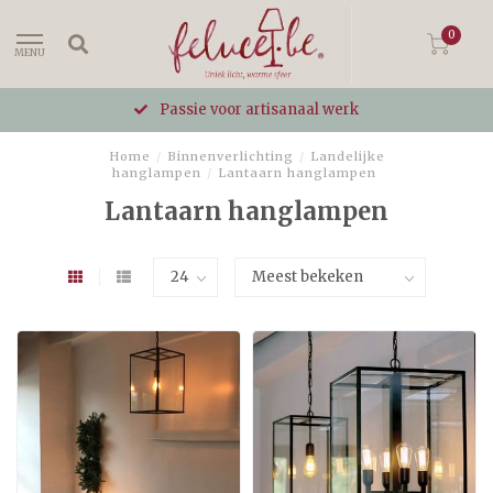
0
MENU
Passie voor artisanaal werk
Home
/
Binnenverlichting
/
Landelijke
hanglampen
/
Lantaarn hanglampen
Lantaarn hanglampen