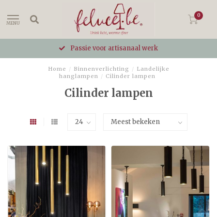
0
MENU
Passie voor artisanaal werk
Home
/
Binnenverlichting
/
Landelijke
hanglampen
/
Cilinder lampen
Cilinder lampen