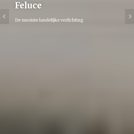
Feluce
De mooiste landelijke verlichting