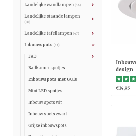
Landelijke wandlampen
(54)
Landelijke staande lampen
(18)
Landelijke tafellampen
(47)
Inbouwspots
(33)
FAQ
Inbouws
Badkamer spotjes
design
Inbouwspots met GU10
€14,95
Mini LED spotjes
Inbouw spots wit
Inbouw spots zwart
Grijze inbouwspots