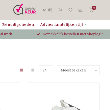
0
NL
Benodigdheden
Advies landelijke stijl
aal werk
Gemakkelijk bestellen met Shoplogin