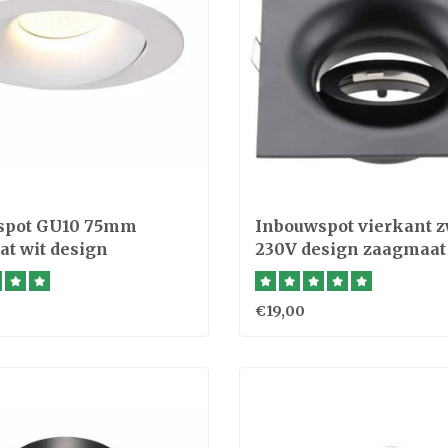
spot GU10 75mm
Inbouwspot vierkant z
t wit design
230V design zaagmaa
€19,00