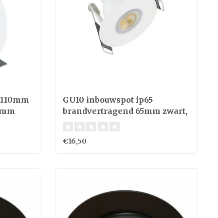
5 110mm
GU10 inbouwspot ip65
00mm
brandvertragend 65mm zwart,
wit, grijs
€16,50