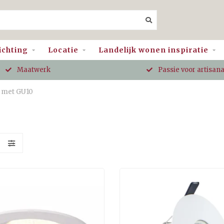
ichting
Locatie
Landelijk wonen inspiratie
Maatwerk
Passie voor artisan
 met GU10
S