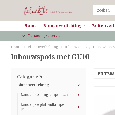
Home
Binnenverlichting
Buitenverl
Persoonlijke service
Home
/
Binnenverlichting
/
Inbouwspots
/
Inbouwspots
Inbouwspots met GU10
FILTER
Categorieën
Binnenverlichting
Landelijke hanglampen
(47)
Landelijke plafondlampen
(62)