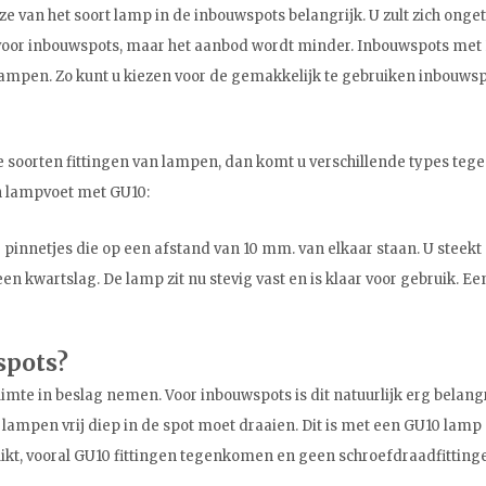
uze van het soort lamp in de inbouwspots belangrijk. U zult zich on
r inbouwspots, maar het aanbod wordt minder. Inbouwspots met LED
 lampen. Zo kunt u kiezen voor de gemakkelijk te gebruiken inbouws
 soorten fittingen van lampen, dan komt u verschillende types tegen. 
n lampvoet met GU10:
pinnetjes die op een afstand van 10 mm. van elkaar staan. U steekt
 kwartslag. De lamp zit nu stevig vast en is klaar voor gebruik. Een
spots?
mte in beslag nemen. Voor inbouwspots is dit natuurlijk erg belangrij
de lampen vrij diep in de spot moet draaien. Dit is met een GU10 lam
kt, vooral GU10 fittingen tegenkomen en geen schroefdraadfitting