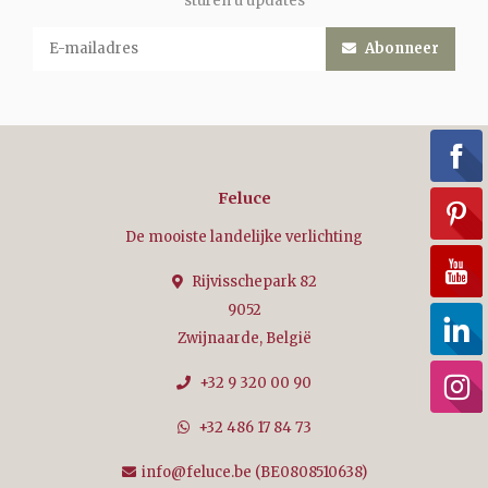
sturen u updates
Abonneer
Feluce
De mooiste landelijke verlichting
Rijvisschepark 82
9052
Zwijnaarde, België
+32 9 320 00 90
+32 486 17 84 73
info@feluce.be
(BE0808510638)