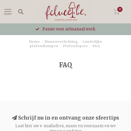
0
MENU
Passie voor artisanaal werk
Home
/
Binnenverlichting
/
Landelijke
plafondlampen
/
Plafondspots
/
FAQ
FAQ
Schrijf nu in en ontvang onze sfeertips
Laat hier uw e-mailadres, naam en voornaam en we