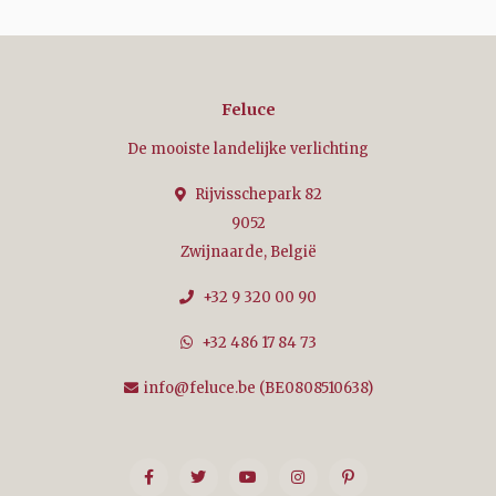
Feluce
De mooiste landelijke verlichting
Rijvisschepark 82
9052
Zwijnaarde, België
+32 9 320 00 90
+32 486 17 84 73
info@feluce.be
(BE0808510638)