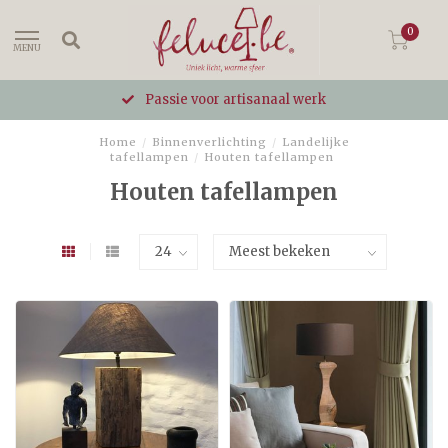
0
MENU
Passie voor artisanaal werk
Home
/
Binnenverlichting
/
Landelijke
tafellampen
/
Houten tafellampen
Houten tafellampen