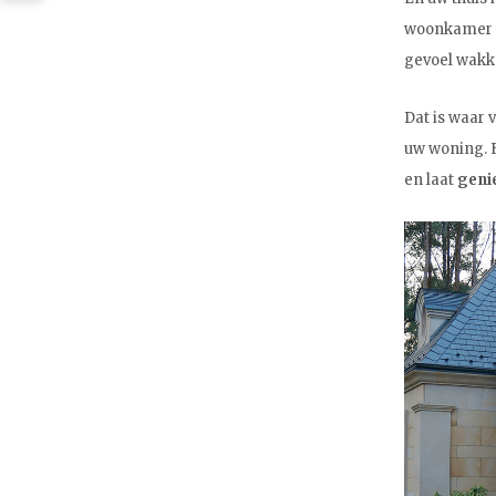
woonkamer ge
gevoel wakke
Dat is waar v
uw woning. E
en laat
geni