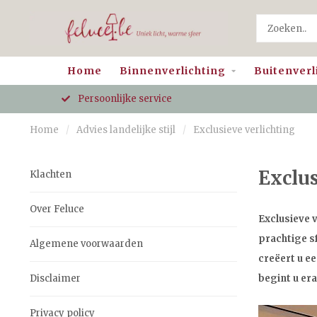
Home
Binnenverlichting
Buitenverl
Persoonlijke service
Home
/
Advies landelijke stijl
/
Exclusieve verlichting
Exclus
Klachten
Over Feluce
Exclusieve 
prachtige s
Algemene voorwaarden
creëert u ee
Disclaimer
begint u er
Privacy policy