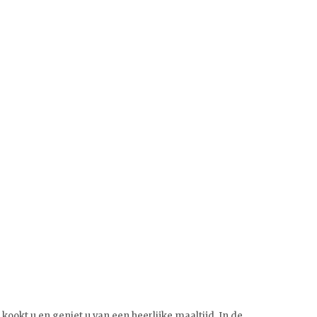
kookt u en geniet u van een heerlijke maaltijd. In de