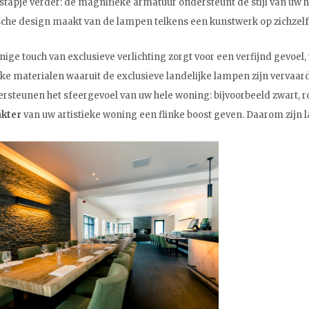
stapje verder: de magnifieke armatuur ondersteunt de stijl van uw hu
sche design maakt van de lampen telkens een kunstwerk op zichzel
ige touch van exclusieve verlichting zorgt voor een verfijnd gevoel, w
ke materialen waaruit de exclusieve landelijke lampen zijn vervaar
rsteunen het sfeergevoel van uw hele woning: bijvoorbeeld zwart, ro
akter
van uw artistieke woning een flinke boost geven. Daarom zijn 