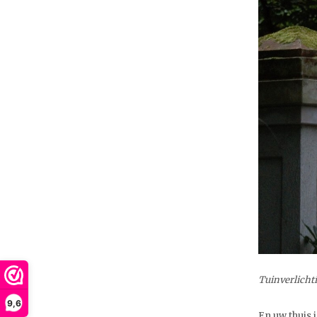
Tuinverlicht
9,6
En uw thuis i