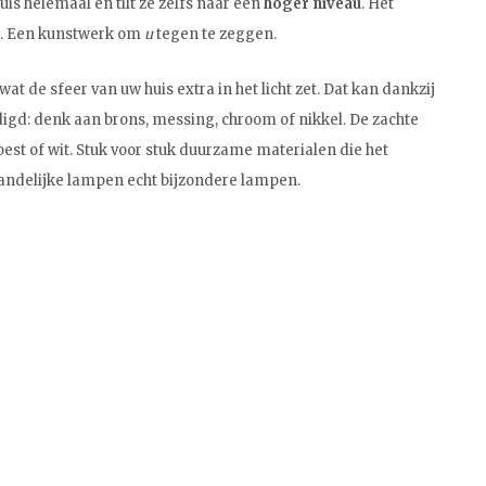
is helemaal en tilt ze zelfs naar een
hoger niveau
. Het
f. Een kunstwerk om
u
tegen te zeggen.
at de sfeer van uw huis extra in het licht zet. Dat kan dankzij
digd: denk aan brons, messing, chroom of nikkel. De zachte
est of wit. Stuk voor stuk duurzame materialen die het
landelijke lampen echt bijzondere lampen.