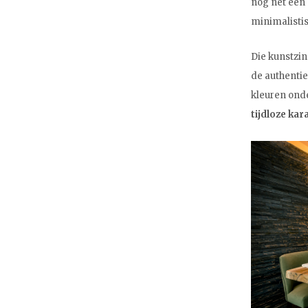
nog net een 
minimalisti
Die kunstzinn
de authentie
kleuren onde
tijdloze kar