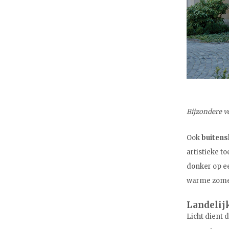
Bijzondere ve
Ook
buitens
artistieke t
donker op ee
warme zome
Landelij
Licht dient 