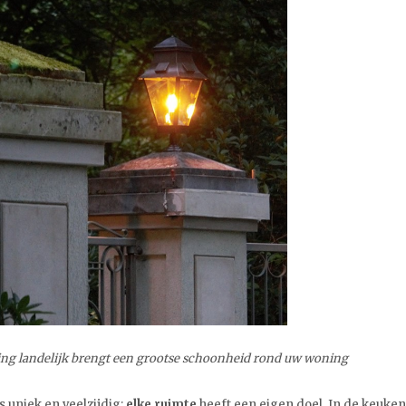
ing landelijk brengt een grootse schoonheid rond uw woning
s uniek en veelzijdig:
elke ruimte
heeft een eigen doel. In de keuken 