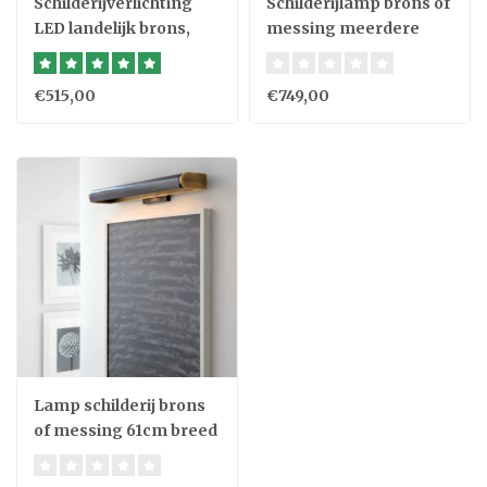
Schilderijverlichting
Schilderijlamp brons of
LED landelijk brons,
messing meerdere
nikkel, chroom,
breedtes
messing
€515,00
€749,00
Lamp schilderij brons
of messing 61cm breed