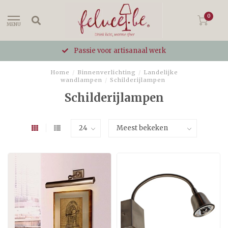
0
MENU
Passie voor artisanaal werk
Home
/
Binnenverlichting
/
Landelijke
wandlampen
/
Schilderijlampen
Schilderijlampen