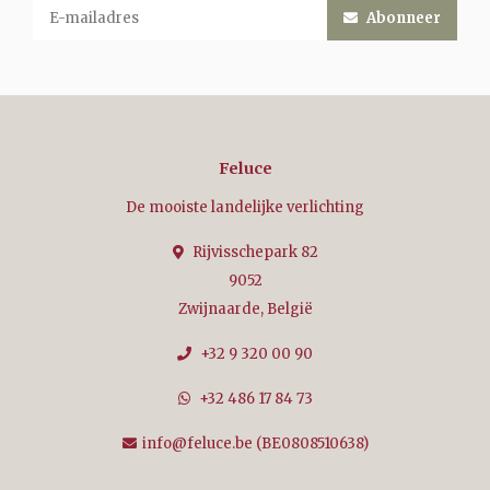
Abonneer
Feluce
De mooiste landelijke verlichting
Rijvisschepark 82
9052
Zwijnaarde, België
+32 9 320 00 90
+32 486 17 84 73
info@feluce.be
(BE0808510638)