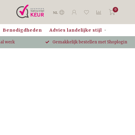
0
NL
Benodigdheden
Advies landelijke stijl
aal werk
Gemakkelijk bestellen met Shoplogin