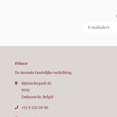
Feluce
De mooiste landelijke verlichting
Rijvisschepark 82
9052
Zwijnaarde, België
+32 9 320 00 90