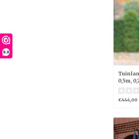
9,6
Tuinlam
0,5m, 0,
€444,00