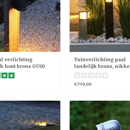
l verlichting
Tuinverlichting paal
jk hout brons GU10
landelijk brons, nikke
chroom
€759,00