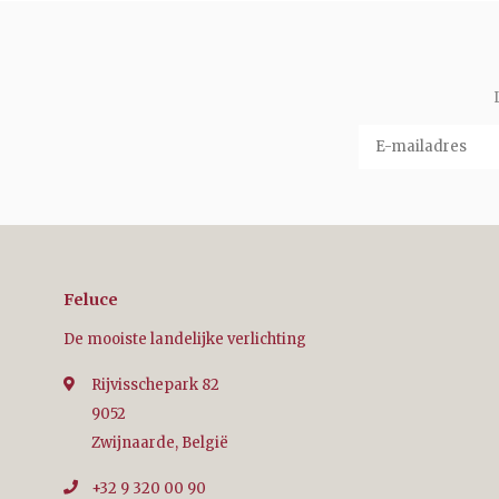
Feluce
De mooiste landelijke verlichting
Rijvisschepark 82
9052
Zwijnaarde, België
+32 9 320 00 90