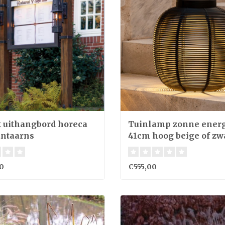
t uithangbord horeca
Tuinlamp zonne ener
antaarns
41cm hoog beige of zw
0
€555,00