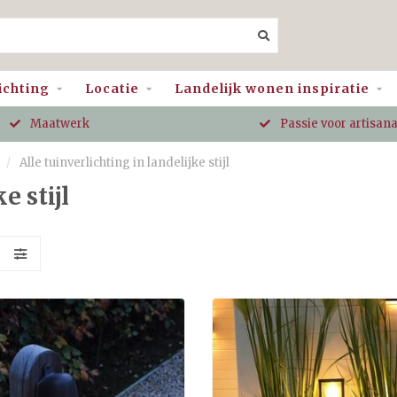
ichting
Locatie
Landelijk wonen inspiratie
Maatwerk
Passie voor artisan
/
Alle tuinverlichting in landelijke stijl
e stijl
S