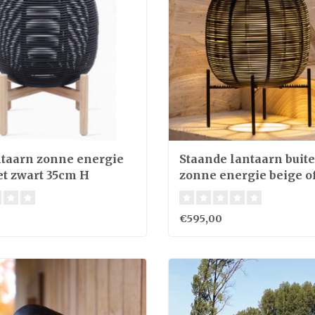
taarn zonne energie
Staande lantaarn buit
et zwart 35cm H
zonne energie beige o
59cm H
€595,00