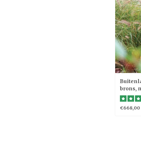
Buitenl
brons, 
€668,00