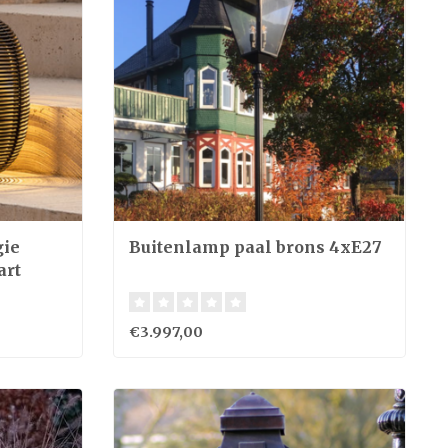
gie
Buitenlamp paal brons 4xE27
art
€3.997,00