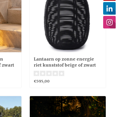
en
Lantaarn op zonne energie
f zwart
riet kunststof beige of zwart
3W 59cm hoog
€595,00