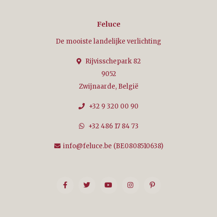
Feluce
De mooiste landelijke verlichting
Rijvisschepark 82
9052
Zwijnaarde, België
+32 9 320 00 90
+32 486 17 84 73
info@feluce.be
(BE0808510638)