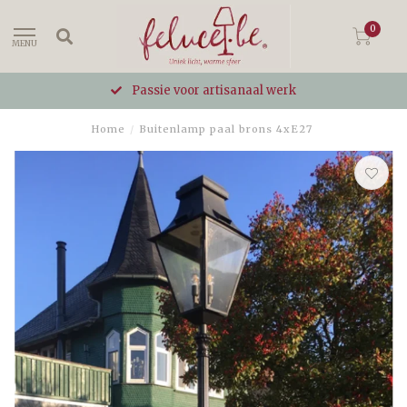
0
MENU
Passie voor artisanaal werk
Home
/
Buitenlamp paal brons 4xE27