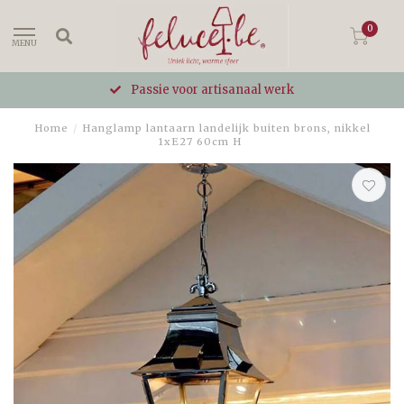
0
MENU
Passie voor artisanaal werk
Home
/
Hanglamp lantaarn landelijk buiten brons, nikkel
1xE27 60cm H