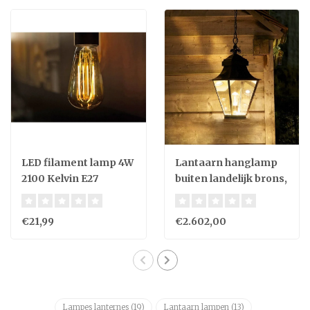
LED filament lamp 4W
Lantaarn hanglamp
2100 Kelvin E27
buiten landelijk brons,
nikkel 1xE27+GU10
60cm H
€21,99
€2.602,00
Lampes lanternes
(19)
Lantaarn lampen
(13)