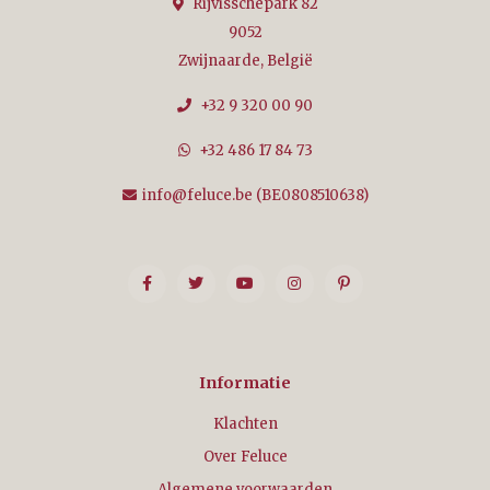
Rijvisschepark 82
9052
Zwijnaarde, België
+32 9 320 00 90
+32 486 17 84 73
info@feluce.be
(BE0808510638)
Informatie
Klachten
Over Feluce
Algemene voorwaarden