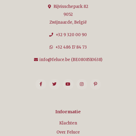
Rijvisschepark 82
9052
Zwijnaarde, België
+32 9 320 00 90
+32 486 17 84 73
info@feluce.be
(BE0808510638)
Informatie
Klachten
Over Feluce