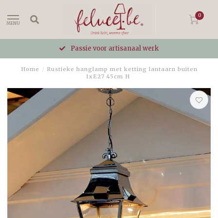
0
MENU
Passie voor artisanaal werk
Home
/
Rustieke hanglamp met ketting lantaarn buiten
1xE27 45cm H