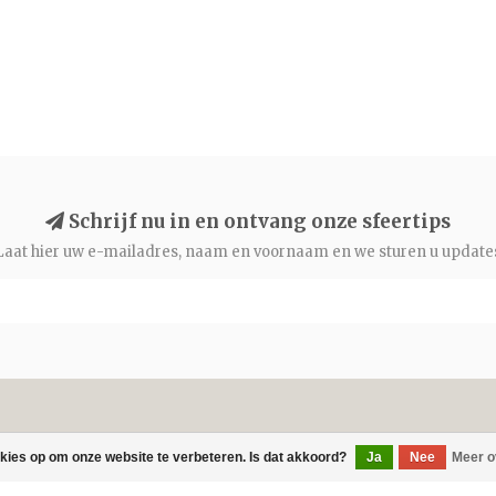
Schrijf nu in en ontvang onze sfeertips
Laat hier uw e-mailadres, naam en voornaam en we sturen u update
Informatie
okies op om onze website te verbeteren. Is dat akkoord?
Ja
Nee
Meer o
Klachten