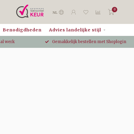
0
NL
Benodigdheden
Advies landelijke stijl
aal werk
Gemakkelijk bestellen met Shoplogin