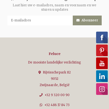
Laat hier uw e-mailadres, naam en voornaam en we
sturen u updates
Abonneer
Feluce
De mooiste landelijke verlichting
Rijvisschepark 82
9052
Zwijnaarde, België
+32 9 320 00 90
+32 486 17 84 73