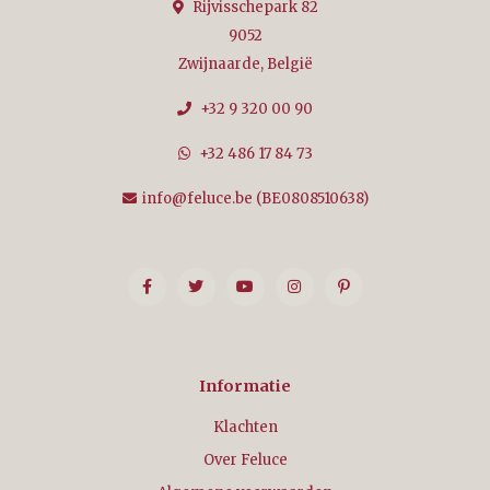
Rijvisschepark 82
9052
Zwijnaarde, België
+32 9 320 00 90
+32 486 17 84 73
info@feluce.be
(BE0808510638)
Informatie
Klachten
Over Feluce