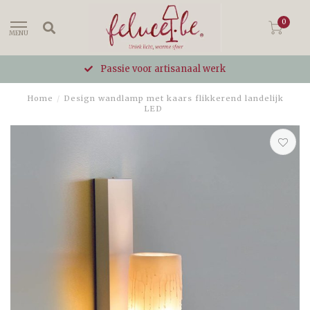
0
MENU
Passie voor artisanaal werk
Home
/
Design wandlamp met kaars flikkerend landelijk
LED