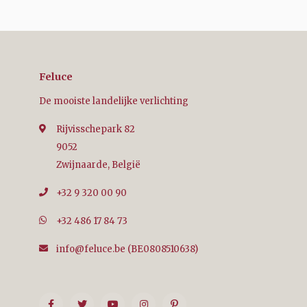
Feluce
De mooiste landelijke verlichting
Rijvisschepark 82
9052
Zwijnaarde, België
+32 9 320 00 90
+32 486 17 84 73
info@feluce.be
(BE0808510638)