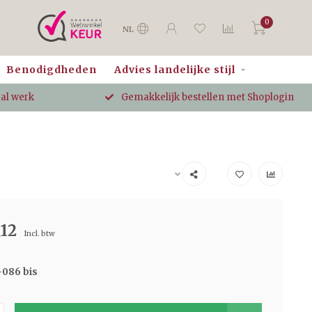
0
NL
Benodigdheden
Advies landelijke stijl
aal werk
Gemakkelijk bestellen met Shoplogin
,12
Incl. btw
-086 bis