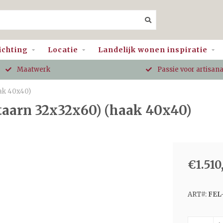
ichting
Locatie
Landelijk wonen inspiratie
Maatwerk
Passie voor artisan
ak 40x40)
taarn 32x32x60) (haak 40x40)
€1.510
ART#:
FEL