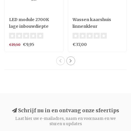
LED module 2700K
Wassen kaarshuis
lage inbouwdiepte
linnenkleur
3,8W 29mm hoog 220V
verschillende
formaten (ook
€9,95
€37,00
€19,50
beschikbaar in glas of
wit)
Schrijf nu in en ontvang onze sfeertips
Laat hier uw e-mailadres, naam en voornaam en we
sturen u updates