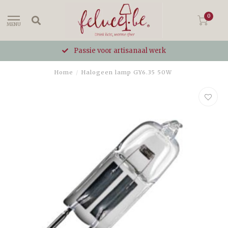
0
MENU
Passie voor artisanaal werk
Home
/
Halogeen lamp GY6.35 50W