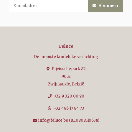
Abonneer
Feluce
De mooiste landelijke verlichting
Rijvisschepark 82
9052
Zwijnaarde, België
+32 9 320 00 90
+32 486 17 84 73
info@feluce.be
(BE0808510638)