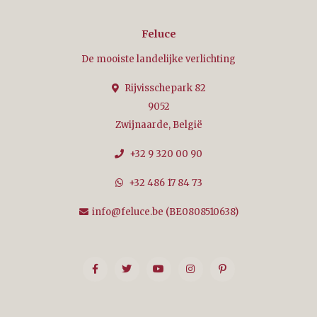
Feluce
De mooiste landelijke verlichting
Rijvisschepark 82
9052
Zwijnaarde, België
+32 9 320 00 90
+32 486 17 84 73
info@feluce.be
(BE0808510638)