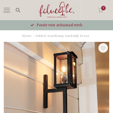
0
MENU
Passie voor artisanaal werk
Home
/
Fakkel wandlamp landelijk brons