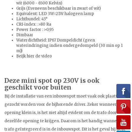
wit (6000 - 6500 Kelvin)
Grijs (Eveneens beschikbaar in zwart of wit)
Equivalent: LED 3W=21W halogeen lamp
Lichtbundel: 45°
CRI-index : >80 Ra
Power factor : >0,95
Dimbaar
Waterdichtheid: IP67 Dompeldicht (geen
waterindringing indien ondergedompeld (30 min op 1
m))
Beijk hier de video
Deze mini spot op 230V is ook
geschikt voor buiten
Bij de installatie van een inbouwspot moet vaak ook plaats
gezocht worden voor de bijhorende driver. Zeker wanneer de
opening klein is, is het niet altijd evident om de trafo door
dezelfde opening te krijgen. Daarom is het handig wanneer de
trafo geïntegreerd is in de inbouwspot. Dit is het geval bij deze