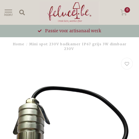
0
MENU
Passie voor artisanaal werk
Home
/
Mini spot 230V badkamer IP67 grijs 3W dimbaar
230V