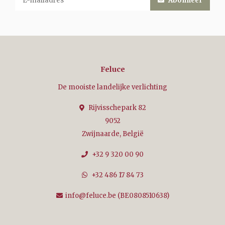
Abonneer
Feluce
De mooiste landelijke verlichting
Rijvisschepark 82
9052
Zwijnaarde, België
+32 9 320 00 90
+32 486 17 84 73
info@feluce.be
(BE0808510638)