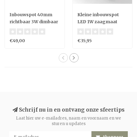
Inbouwspot 40mm
Kleine inbouwspot
richtbaar 3W dimbaar
LED 1W zaagmaat
zaagmaat 35mm wit
IP44 20mm wit, grijs
of zwart
of zwart
€49,00
€35,95
Schrijf nu in en ontvang onze sfeertips
Laat hier uw e-mailadres, naam en voornaam en we
sturen u updates