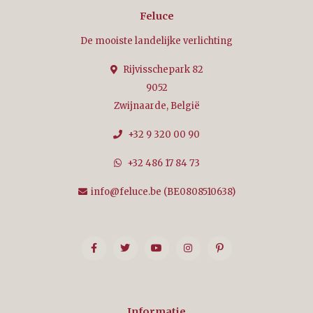
Feluce
De mooiste landelijke verlichting
Rijvisschepark 82
9052
Zwijnaarde, België
+32 9 320 00 90
+32 486 17 84 73
info@feluce.be
(BE0808510638)
Informatie