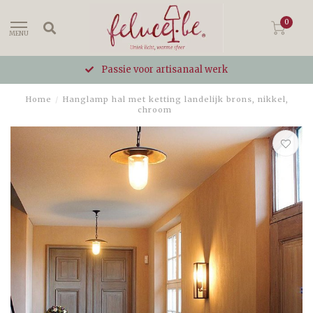
0
MENU
Passie voor artisanaal werk
Home
/
Hanglamp hal met ketting landelijk brons, nikkel,
chroom