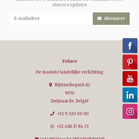
sturen u updates
Abonneer
Feluce
De mooiste landelijke verlichting
Rijvisschepark 82
9052
Zwijnaarde, België
+32 9 320 00 90
+32 486 17 84 73