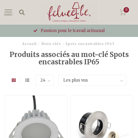
0
MENU
Passion pour le travail artisanal
Accueil
/
Mots-clés
/
Spots encastrables IP65
Produits associés au mot-clé Spots
encastrables IP65