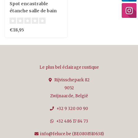
Spot encastrable
étanche salle de bain
IP65 carré gris GU10
€18,95
Le plus bel éclairage rustique
Rijvisschepark 82
9052
Zwijnaarde, België
+32 9 320 00 90
+32 486 17 84 73
info@feluce.be
(BE0808510638)