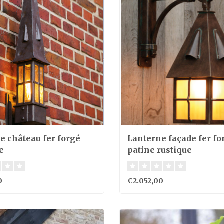
e château fer forgé
Lanterne façade fer fo
e
patine rustique
0
€2.052,00