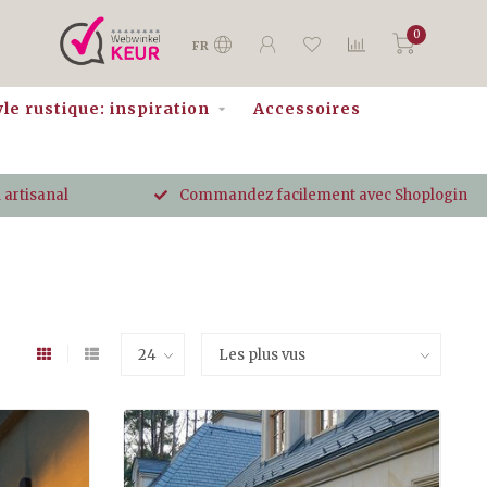
0
FR
yle rustique: inspiration
Accessoires
 artisanal
Commandez facilement avec Shoplogin