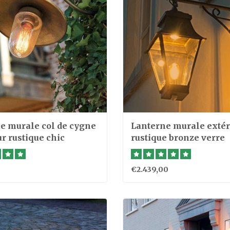
e murale col de cygne
Lanterne murale extér
r rustique chic
rustique bronze verre
€2.439,00