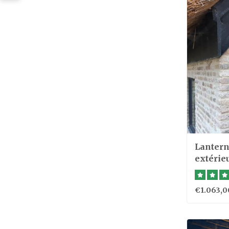
Lantern
extérie
nickel
€1.063,0