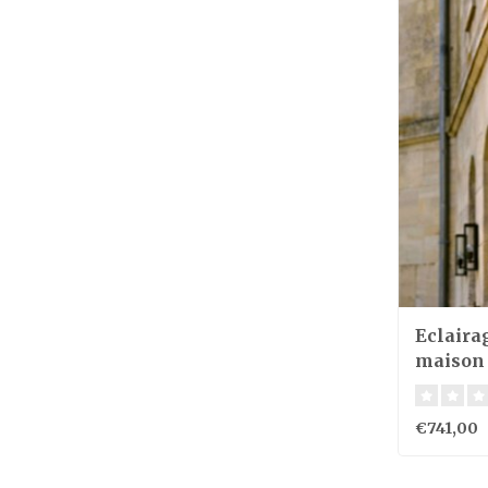
Eclaira
maison 
bronze,
€741,00