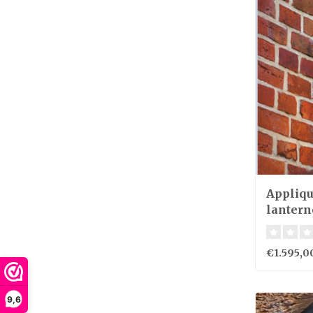
Appliqu
lantern
€1.595,0
9,6