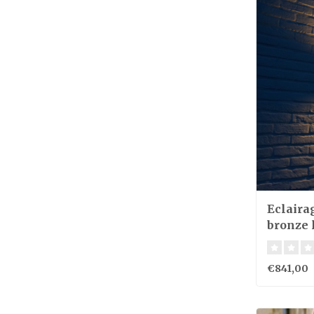
Eclaira
bronze l
60cm
€841,00