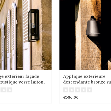
ge extérieur façade
Applique extérieure
rustique verre laiton,
descendante bronze ru
 chrome, nickel
4W LED IP65
€586,00