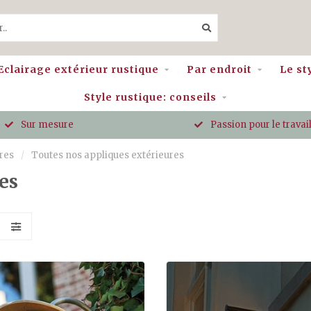
Eclairage extérieur rustique
Par endroit
Le st
Style rustique: conseils
Sur mesure
Passion pour le travail
res
/
Toutes nos appliques extérieures
es
S