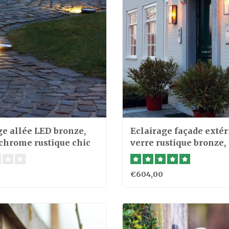
ge allée LED bronze,
Eclairage façade extér
 chrome rustique chic
verre rustique bronze,
chrome, nickel, laiton
€604,00