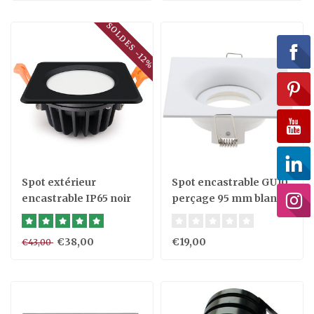
SOLDES -12%
Spot extérieur
Spot encastrable GU10
encastrable IP65 noir
perçage 95 mm blanc
dimmable pas besoin
carré design
de transfo
€38,00
€19,00
€43,00