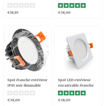
IP65 carré gris GU10
étanche 7W
€18,95
€38,00
Spot étanche extérieur
Spot LED extérieur
IP65 noir dimmable
encastrable étanche
rond pas besoin de
IP6 carré
transfo
€38,00
€38,00