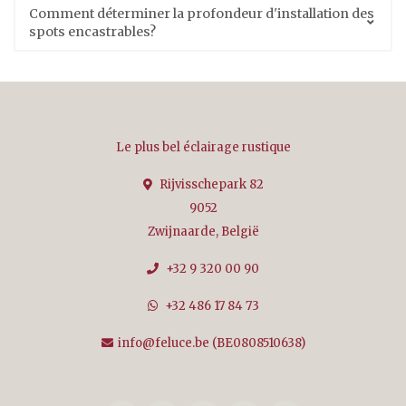
Comment déterminer la profondeur d'installation des
spots encastrables?
Le plus bel éclairage rustique
Rijvisschepark 82
9052
Zwijnaarde, België
+32 9 320 00 90
+32 486 17 84 73
info@feluce.be
(BE0808510638)