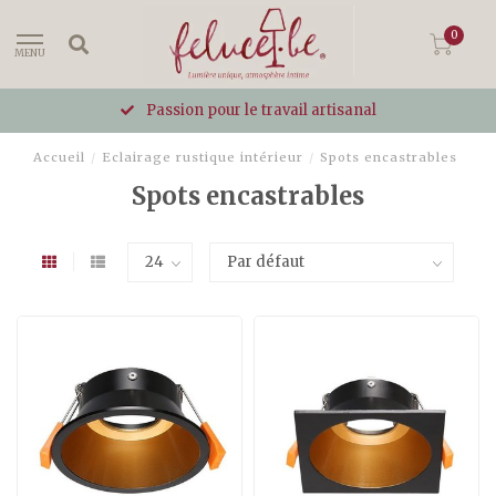
0
MENU
Passion pour le travail artisanal
Accueil
/
Eclairage rustique intérieur
/
Spots encastrables
Spots encastrables