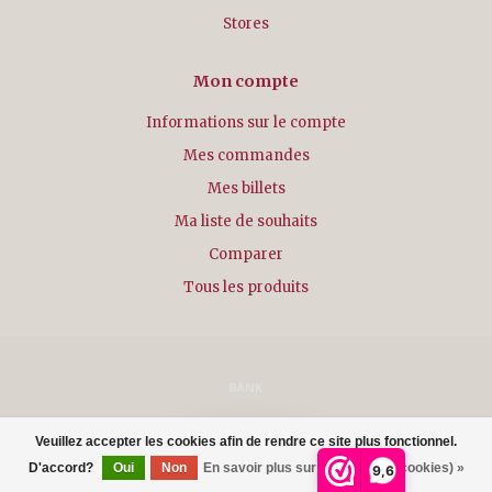
Stores
Mon compte
Informations sur le compte
Mes commandes
Mes billets
Ma liste de souhaits
Comparer
Tous les produits
© Copyright 2026 - Powered by
Lightspeed
- Theme by
Dyvelopment
Veuillez accepter les cookies afin de rendre ce site plus fonctionnel.
FILTRES
D'accord?
Oui
Non
En savoir plus sur les témoins (cookies) »
9,6