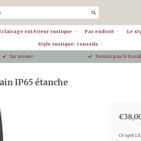
Eclairage extérieur rustique
Par endroit
Le st
Style rustique: conseils
Sur mesure
Passion pour le travail
bain IP65 étanche
€38,0
Ce spot LE