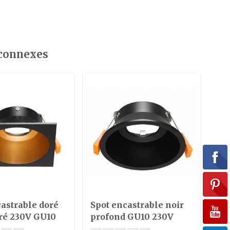
 connexes
astrable doré
Spot encastrable noir
Sp
rré 230V GU10
profond GU10 230V
di
re 100mm
100mm
in