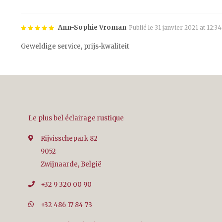
Ann-Sophie Vroman
Publié le 31 janvier 2021 at 12:34
Geweldige service, prijs-kwaliteit
Le plus bel éclairage rustique
Rijvisschepark 82
9052
Zwijnaarde, België
+32 9 320 00 90
+32 486 17 84 73