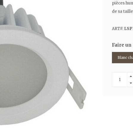
pièces humi
de sa taille
ART#:
LSP
Faire un
Blanc ch