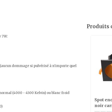
Produits
e 7W:
au (aucun dommage si pulvérisé à n'importe quel
 normal (4000 - 4500 Kelvin) ou blanc froid
Spot enc
noir ca
0)
diamèt