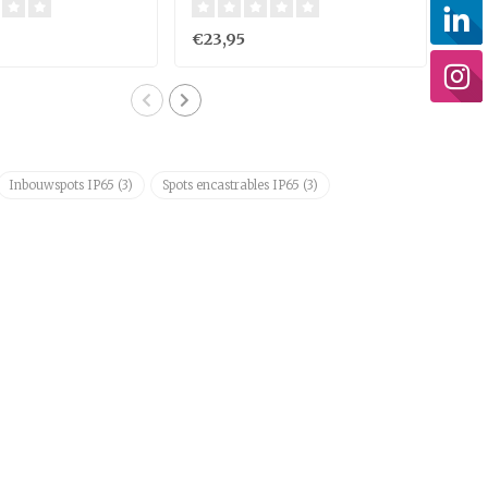
€23,95
€14
Inbouwspots IP65
(3)
Spots encastrables IP65
(3)