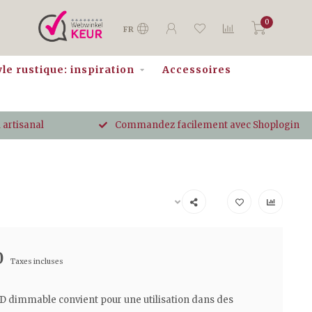
0
FR
yle rustique: inspiration
Accessoires
 artisanal
Commandez facilement avec Shoplogin
0
Taxes incluses
D dimmable convient pour une utilisation dans des