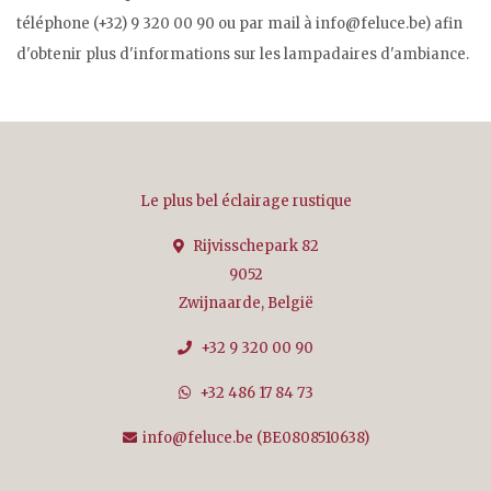
téléphone (+32) 9 320 00 90 ou par mail à
info@feluce.be
) afin
d'obtenir plus d'informations sur les lampadaires d'ambiance.
Le plus bel éclairage rustique
Rijvisschepark 82
9052
Zwijnaarde, België
+32 9 320 00 90
+32 486 17 84 73
info@feluce.be
(BE0808510638)