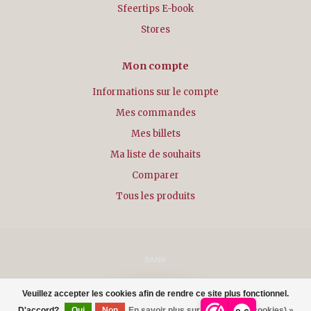
Sfeertips E-book
Stores
Mon compte
Informations sur le compte
Mes commandes
Mes billets
Ma liste de souhaits
Comparer
Tous les produits
© Copyright 2026 - Powered by
Lightspeed
- Theme by
Dyvelopment
Veuillez accepter les cookies afin de rendre ce site plus fonctionnel.
FILTRES
D'accord?
Oui
Non
En savoir plus sur les témoins (cookies) »