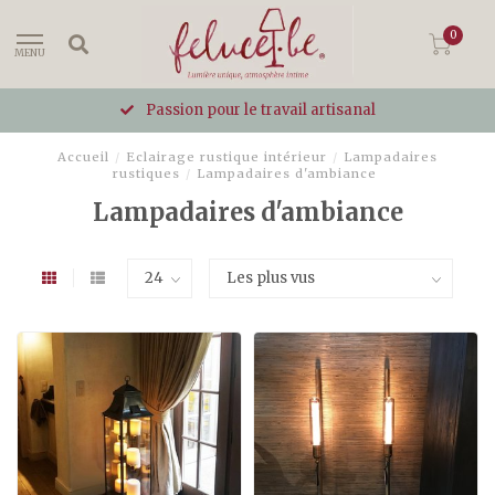
0
MENU
Passion pour le travail artisanal
Accueil
/
Eclairage rustique intérieur
/
Lampadaires
rustiques
/
Lampadaires d'ambiance
Lampadaires d'ambiance