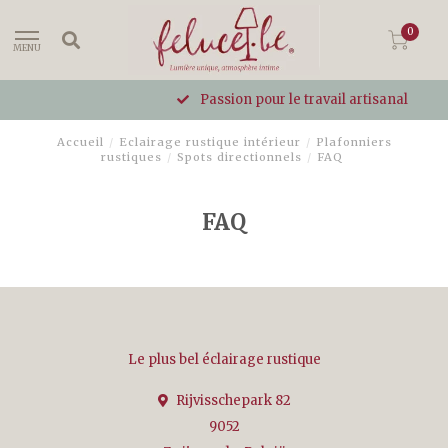
0
MENU
Passion pour le travail artisanal
Accueil
/
Eclairage rustique intérieur
/
Plafonniers
rustiques
/
Spots directionnels
/
FAQ
FAQ
Le plus bel éclairage rustique
Rijvisschepark 82
9052