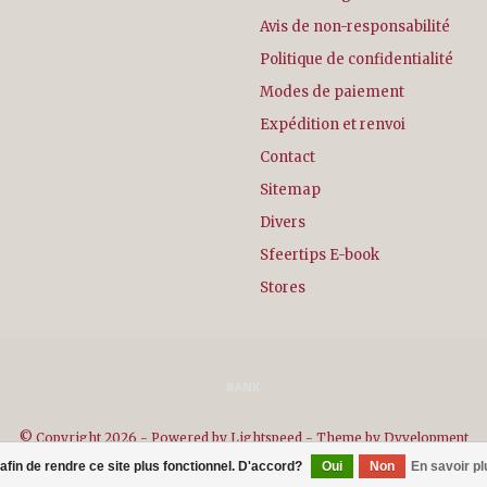
Avis de non-responsabilité
Politique de confidentialité
Modes de paiement
Expédition et renvoi
Contact
Sitemap
Divers
Sfeertips E-book
Stores
© Copyright 2026 - Powered by
Lightspeed
- Theme by
Dyvelopment
 afin de rendre ce site plus fonctionnel. D'accord?
Oui
Non
En savoir pl