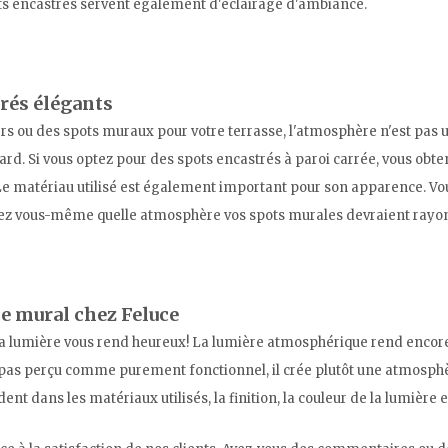
pots encastrés servent également d'éclairage d'ambiance.
rés élégants
ers ou des spots muraux pour votre terrasse, l'atmosphère n'est pas
d. Si vous optez pour des spots encastrés à paroi carrée, vous obten
. Le matériau utilisé est également important pour son apparence. Vo
inerez vous-même quelle atmosphère vos spots murales devraient rayo
le mural chez Feluce
ue la lumière vous rend heureux! La lumière atmosphérique rend enco
st pas perçu comme purement fonctionnel, il crée plutôt une atmosphè
nt dans les matériaux utilisés, la finition, la couleur de la lumière e