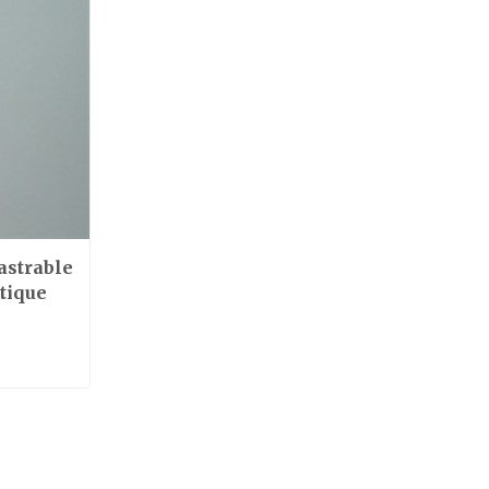
astrable
stique