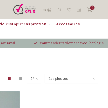
0
FR
yle rustique: inspiration
Accessoires
 artisanal
Commandez facilement avec Shoplogin