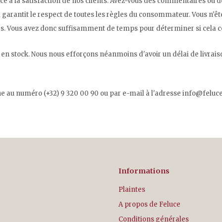
à la satisfaction de nos clients. Avez-vous des commentaires ou de
arantit le respect de toutes les règles du consommateur. Vous n'ête
ours. Vous avez donc suffisamment de temps pour déterminer si cela co
as en stock. Nous nous efforçons néanmoins d'avoir un délai de livrai
ne au numéro (+32) 9 320 00 90 ou par e-mail à l'adresse
info@feluce
Informations
Plaintes
A propos de Feluce
Conditions générales