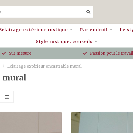
Eclairage extérieur rustique
Par endroit
Le st
Style rustique: conseils
Sur mesure
Passion pour le travail
/
Eclairage extérieur encastrable mural
e mural
S