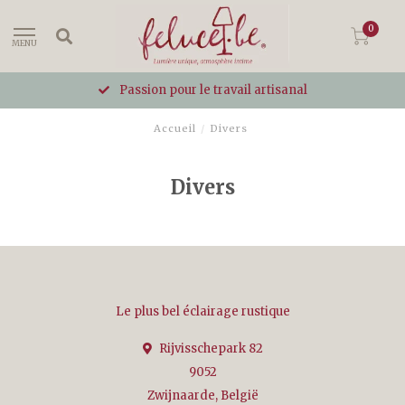
0
MENU
Passion pour le travail artisanal
Accueil
/
Divers
Divers
Le plus bel éclairage rustique
Rijvisschepark 82
9052
Zwijnaarde, België