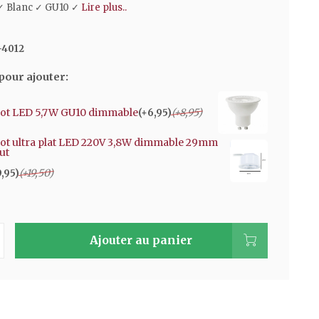
✓ Blanc ✓ GU10 ✓
Lire plus..
-4012
pour ajouter:
ot LED 5,7W GU10 dimmable
(+8,95)
(+6,95)
ot ultra plat LED 220V 3,8W dimmable 29mm
ut
(+19,50)
9,95)
Ajouter au panier