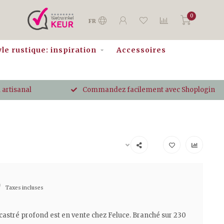
0
FR
yle rustique: inspiration
Accessoires
 artisanal
Commandez facilement avec Shoplogin
0
Taxes incluses
castré profond est en vente chez Feluce. Branché sur 230