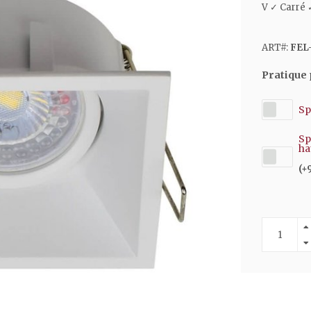
V ✓ Carré 
ART#:
FEL
Pratique 
Sp
Sp
ha
(+