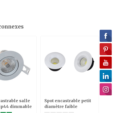
 connexes
astrable salle
Spot encastrable petit
Sp
 ip44 dimmable
diamètre faible
ex
hauteur 5W noir, blanc
ign