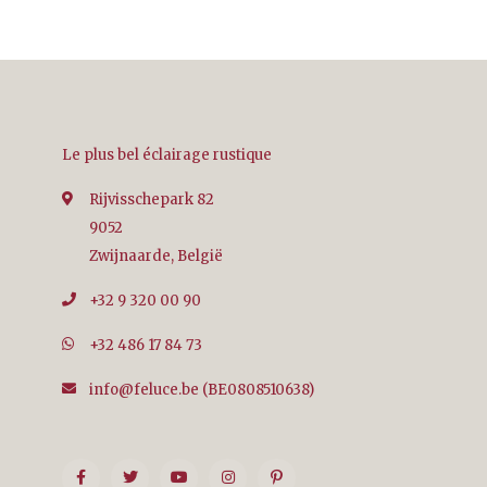
Le plus bel éclairage rustique
Rijvisschepark 82
9052
Zwijnaarde, België
+32 9 320 00 90
+32 486 17 84 73
info@feluce.be
(BE0808510638)