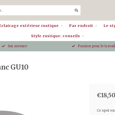
Eclairage extérieur rustique
Par endroit
Le st
Style rustique: conseils
Sur mesure
Passion pour le travail
lanc GU10
€18,5
Ce spot en