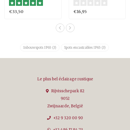
dimmable LED 7W
noir
€33,50
€16,95
Inbouwspots IP65
(3)
Spots encastrables IP65
(3)
Le plus bel éclairage rustique
Rijvisschepark 82
9052
Zwijnaarde, België
+32 9 320 00 90
+32 486 17 84 73