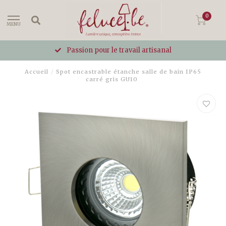
0
MENU
Passion pour le travail artisanal
Accueil
/
Spot encastrable étanche salle de bain IP65
carré gris GU10