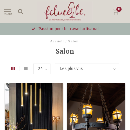
0
MENU
Passion pour le travail artisanal
Accueil
/
Salon
Salon