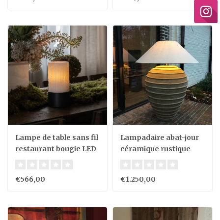
Lampe de table sans fil
Lampadaire abat-jour
restaurant bougie LED
céramique rustique
2,4W scintillant albâtre
bronze
€566,00
€1.250,00