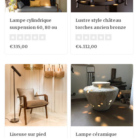
Lampe cylindrique
Lustre style château
suspension 60, 80 ou
torches ancien bronze
100 cm bronze (1 pièce)
verre 4xE27 + 4xGU10
€335,00
€4.112,00
Liseuse sur pied
Lampe céramique