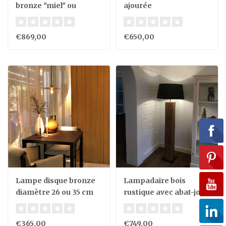
bronze "miel" ou
ajourée
"antracite"
€869,00
€650,00
Lampe disque bronze
Lampadaire bois
diamètre 26 ou 35 cm
rustique avec abat-jour
€365,00
€749,00