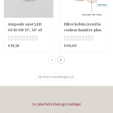
Ampoule spot LED
Filtre kelvin (rend la
GU10 6W 15°, 36° of
couleur lumière plus
dim to warm
jaune) pour ampoule
5cm
€19,18
€49,00
Up down wandlampen
(2)
Le plus bel éclairage rustique