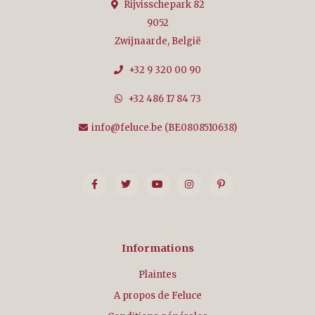
Rijvisschepark 82
9052
Zwijnaarde, België
+32 9 320 00 90
+32 486 17 84 73
info@feluce.be
(BE0808510638)
Informations
Plaintes
A propos de Feluce