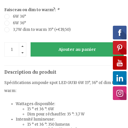
Faisceau ou dim to warm?:
*
6W 36°
6W 36°
3,7W dim to warm 35° (+€19,50)
Ajouter au panier
Description du produit
Spécifications ampoule spot LED GU10 6W 15°, 36° of dim to
warm:
Wattages disponible:
15 ° et 36 °: 6W
Dim pour réchauffer 35 °: 3,7 W
Intensité lumineuse:
15 ° et 36 °: 350 lumens