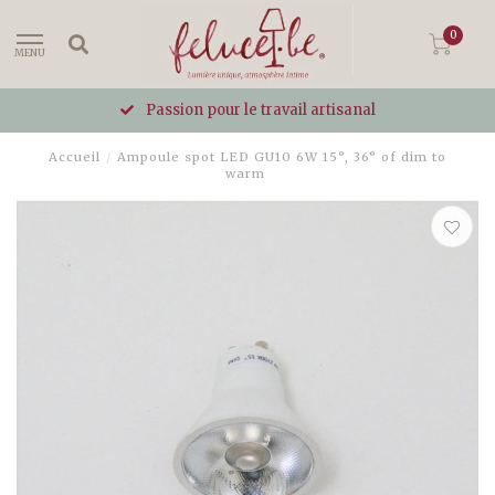
0
MENU
Passion pour le travail artisanal
Accueil
/
Ampoule spot LED GU10 6W 15°, 36° of dim to
warm