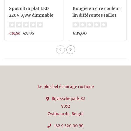
Spot ultra plat LED
Bougie en cire couleur
220V 3,8W dimmable
lin différentes tailles
29mm haut
(aussi disponible en
verre ou blanc)
€9,95
€37,00
€19,50
Le plus bel éclairage rustique
Rijvisschepark 82
9052
Zwijnaarde, België
+32 9 320 00 90