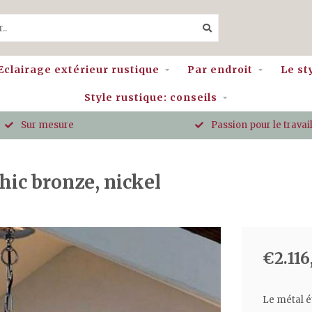
Eclairage extérieur rustique
Par endroit
Le st
Style rustique: conseils
Sur mesure
Passion pour le travail
hic bronze, nickel
€2.116
Le métal é