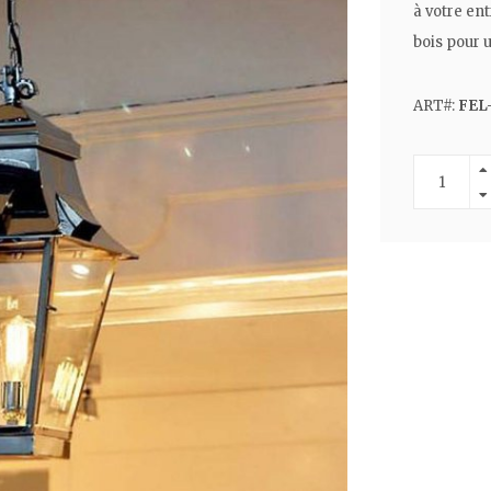
à votre en
bois pour 
ART#:
FEL