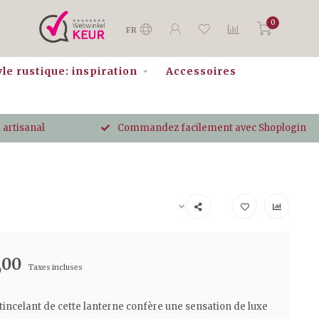
0
FR
yle rustique: inspiration
Accessoires
 artisanal
Commandez facilement avec Shoplogin
,00
Taxes incluses
tincelant de cette lanterne confère une sensation de luxe