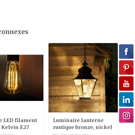
 connexes
 LED filament
Luminaire lanterne
La
 Kelvin E27
rustique bronze, nickel
ru