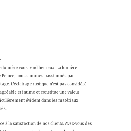
e
 la lumière vous rend heureux! La lumière
ez Feluce, nous sommes passionnés par
tage. L’éclairage rustique n’est pas considéré
gréable et intime et constitue une valeur
articulièrement évident dans les matériaux
sés.
à la satisfaction de nos clients. Avez-vous des