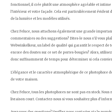
fonctionnel, il crée plutôt une atmosphère agréable et intime
l’intérieur et votre façade. Cela est particulièrement évident da
de la lumière et les modèles utilisés.
Chez Feluce, nous attachons également une grande importance 
commentaires ou des suggestions? Dites-le nous s'il vous 
Webwinkelkeur, un label de qualité qui garantit le respect de
encore des doutes sur ce set de portes-bougies? Alors, utilisez
donc suffisamment de temps pour déterminer si cela convient 
L'élégance et le caractère atmosphérique de ce photophore dor
de votre maison.
Chez Feluce, tous les photophores ne sont pas en stock. Nous
livraison court. Contactez-nous si vous souhaitez plus d'inform
Avez-vous des questions? Veuillez nous contacter via le numér