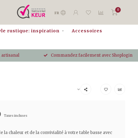
0
FR
yle rustique: inspiration
Accessoires
 artisanal
Commandez facilement avec Shoplogin
0
Taxes incluses
 la chaleur et de la convivialité à votre table basse avec