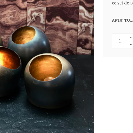
ce set de 
ART#:
TUL