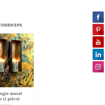
 connexes
ougie mural
c (1 pièce)