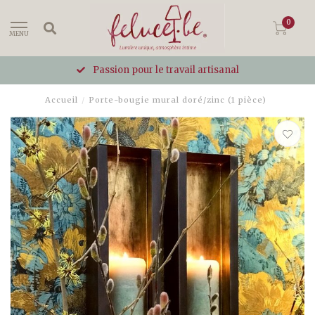
0
MENU
Passion pour le travail artisanal
Accueil
/
Porte-bougie mural doré/zinc (1 pièce)