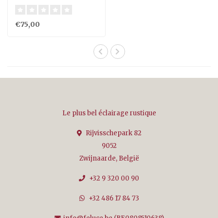
€75,00
Le plus bel éclairage rustique
Rijvisschepark 82
9052
Zwijnaarde, België
+32 9 320 00 90
+32 486 17 84 73