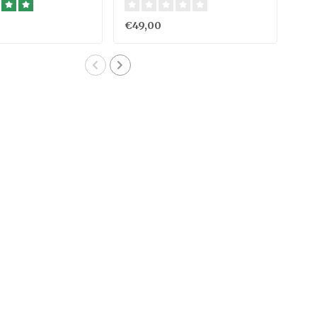
5cm
€49,00
€72