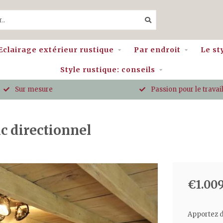
Eclairage extérieur rustique
Par endroit
Le st
Style rustique: conseils
Sur mesure
Passion pour le travail
c directionnel
€1.009
Apportez d