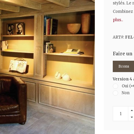
stylés. Le 
Combinez a
plus..
ART#:
FEL-
Faire un
Brons
Version 4
Oui (+
Non