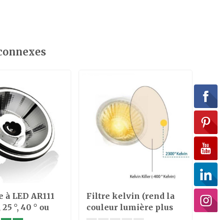
 connexes
 à LED AR111
Filtre kelvin (rend la
Pl
 25 °, 40 ° ou
couleur lumière plus
ca
warm
jaune) pour ampoule
ch