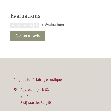
Évaluations
0 évaluations
Ajouter un avis
Le plus bel éclairage rustique
Rijvisschepark 82
9052
Zwijnaarde, België