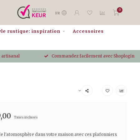
0
FR
yle rustique: inspiration
Accessoires
 artisanal
Commandez facilement avec Shoplogin
,00
Taxes incluses
e l'atomosphère dans votre maison avec ces plafonniers