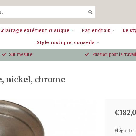
Eclairage extérieur rustique
Par endroit
Le st
Style rustique: conseils
Sur mesure
Passion pour le travail
e, nickel, chrome
€182,
Élégant et