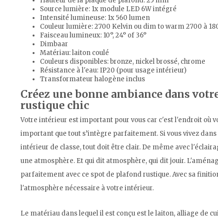
Hauteur de la plaque de plafond: 25 mm
Source lumière: 1x module LED 6W intégré
Intensité lumineuse: 1x 560 lumen
Couleur lumière: 2700 Kelvin ou dim to warm 2700 à 18
Faisceau lumineux: 10°, 24° of 36°
Dimbaar
Matériau: laiton coulé
Couleurs disponibles: bronze, nickel brossé, chrome
Résistance à l'eau: IP20 (pour usage intérieur)
Transformateur halogène inclus
Créez une bonne ambiance dans votre 
rustique chic
Votre intérieur est important pour vous car c'est l'endroit où 
important que tout s’intègre parfaitement. Si vous vivez dan
intérieur de classe, tout doit être clair. De même avec l'éclaira
une atmosphère. Et qui dit atmosphère, qui dit jouir. L'aména
parfaitement avec ce spot de plafond rustique. Avec sa finition
l'atmosphère nécessaire à votre intérieur.
Le matériau dans lequel il est conçu est le laiton, alliage de cu