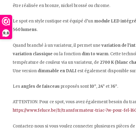
être réalisée en bronze, nickel brossé ou chrome.
Le spot en style rustique est équipé d’un
module LED intégré
560 lumens
.
9,6
Quand branché à un variateur, il permet une
variation de l’i
variation classique
ou la fonction
dim to warm
. Cette techn
température de couleur via un variateur, de
2700 K (blanc ch
Une version
dimmable en DALI
est également disponible su
Les
angles de faisceau
proposés sont
10°
,
24°
et
36°
.
ATTENTION: Pour ce spot, vous avez également besoin du tra
https://www.feluce.be/fr/transformateur-triac-7w-pour-fel-16
Contactez-nous si vous voulez connecter plusieures pièces de 