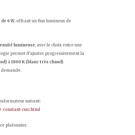
 de 6 W
, offrant un flux lumineux de
ntensité lumineuse
, avec le choix entre une
ologie permet d’ajuster progressivement la
aud)
à
1800 K (blanc très chaud)
.
r demande.
nsformateur suivant:
0-constant-curr.html
ce plafonnier.