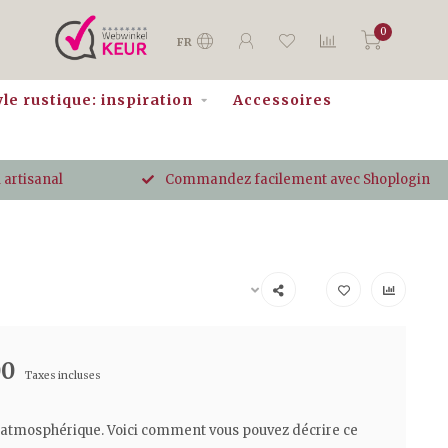
0
FR
yle rustique: inspiration
Accessoires
 artisanal
Commandez facilement avec Shoplogin
00
Taxes incluses
 atmosphérique. Voici comment vous pouvez décrire ce