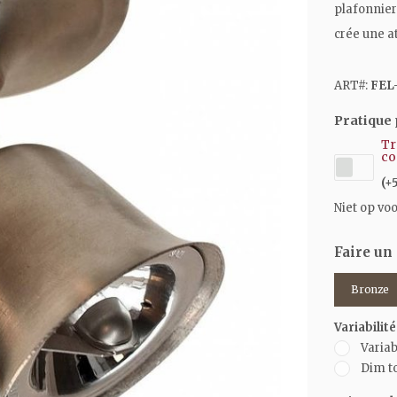
plafonnier 
crée une a
ART#:
FEL
Pratique 
Tr
co
(+
Niet op vo
Faire un
Bronze
Variabilité
Variab
Dim t