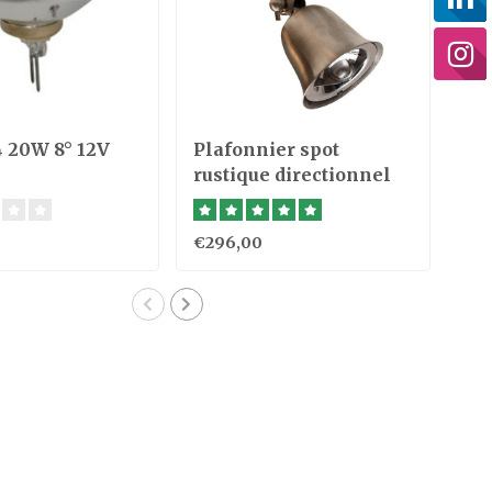
 20W 8° 12V
Plafonnier spot
Sp
rustique directionnel
ru
bronze, nickel, chrome
ni
€296,00
€4