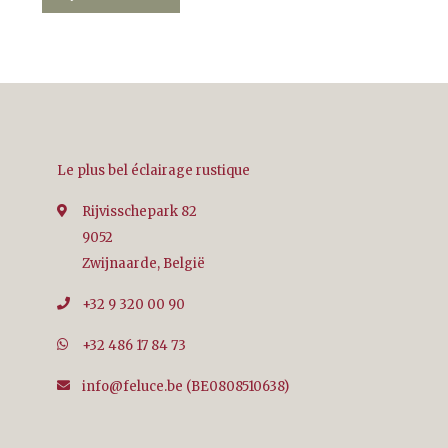
Le plus bel éclairage rustique
Rijvisschepark 82
9052
Zwijnaarde, België
+32 9 320 00 90
+32 486 17 84 73
info@feluce.be
(BE0808510638)