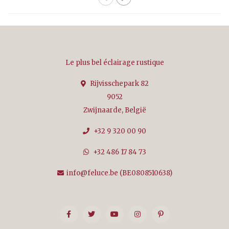
Le plus bel éclairage rustique
Rijvisschepark 82
9052
Zwijnaarde, België
+32 9 320 00 90
+32 486 17 84 73
info@feluce.be
(BE0808510638)