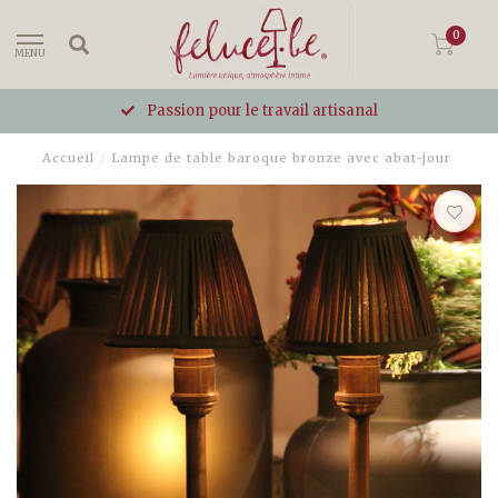
0
MENU
Passion pour le travail artisanal
Accueil
/
Lampe de table baroque bronze avec abat-jour