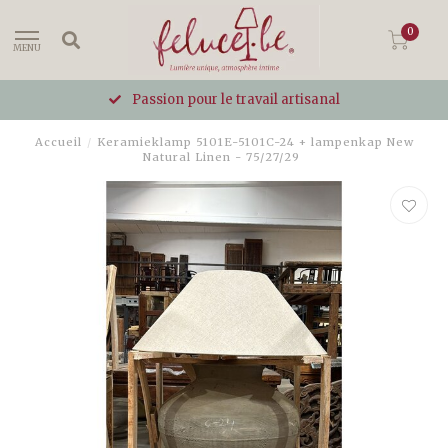
0
MENU
Passion pour le travail artisanal
Accueil
/
Keramieklamp 5101E-5101C-24 + lampenkap New
Natural Linen - 75/27/29