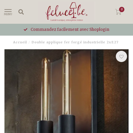
0
MENU
Commandez facilement avec Shoplogin
Accueil
/
Double applique fer forgé industrielle 2xE27