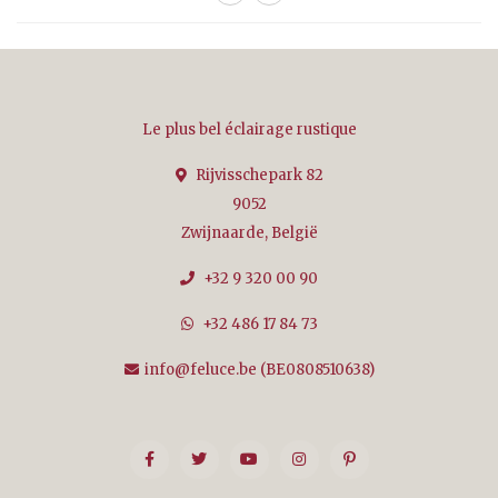
Le plus bel éclairage rustique
Rijvisschepark 82
9052
Zwijnaarde, België
+32 9 320 00 90
+32 486 17 84 73
info@feluce.be
(BE0808510638)