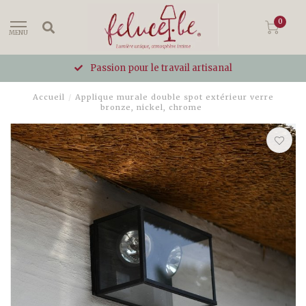
0
MENU
Passion pour le travail artisanal
Accueil
/
Applique murale double spot extérieur verre
bronze, nickel, chrome