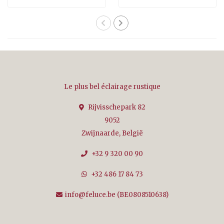
Le plus bel éclairage rustique
Rijvisschepark 82
9052
Zwijnaarde, België
+32 9 320 00 90
+32 486 17 84 73
info@feluce.be
(BE0808510638)