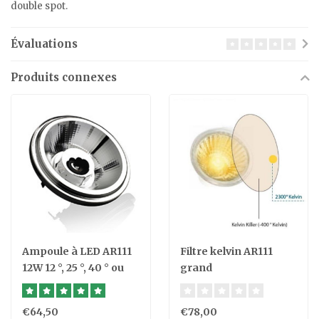
double spot.
Évaluations
Produits connexes
Ampoule à LED AR111
Filtre kelvin AR111
12W 12 °, 25 °, 40 ° ou
grand
dim to warm
€64,50
€78,00