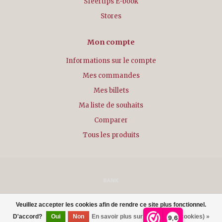
Sfeertips E-book
Stores
Mon compte
Informations sur le compte
Mes commandes
Mes billets
Ma liste de souhaits
Comparer
Tous les produits
© Copyright 2026 - Powered by
Lightspeed
- Theme by
Dyvelopment
Veuillez accepter les cookies afin de rendre ce site plus fonctionnel.
D'accord?
Oui
Non
En savoir plus sur les témoins (cookies) »
9,6