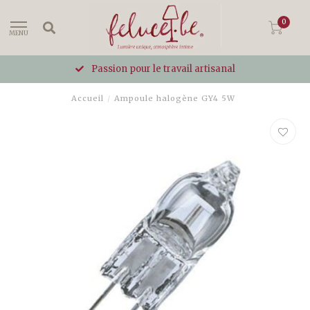
0
MENU
Passion pour le travail artisanal
Accueil
/
Ampoule halogène GY4 5W