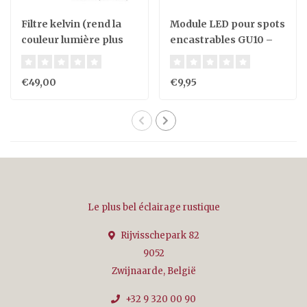
Filtre kelvin (rend la
Module LED pour spots
couleur lumière plus
encastrables GU10 –
jaune) pour ampoule
6W, IP44, dimmable,
5cm
CCT, 220-240V
€49,00
€9,95
Le plus bel éclairage rustique
Rijvisschepark 82
9052
Zwijnaarde, België
+32 9 320 00 90